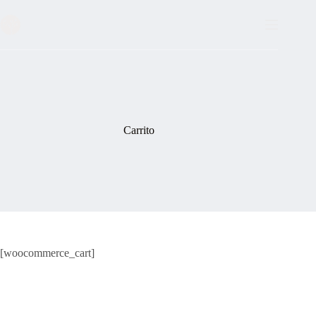
Saltar
al
contenido
Carrito
[woocommerce_cart]